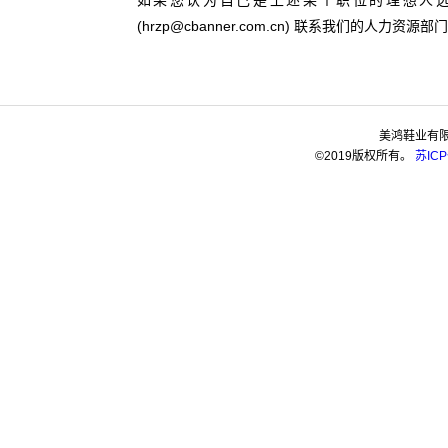
如果您认为自己是上述某个职位的理想人
(hrzp@cbanner.com.cn) 联系我们的人力资源部
美鸿鞋业有
©2019版权所有。
苏ICP