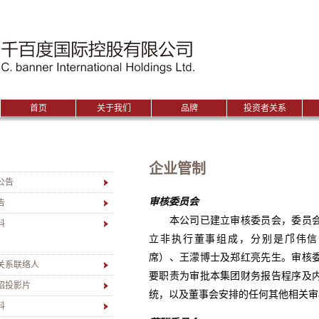
|千百度国际控股有限公司
首页
关于我们
品牌
投资者关系
企业管制
公告
审核委员会
告
本公司已建立审核委员会，委员会
料
立非执行董事组成，分别是邝伟信
席）、王濛博士及郑红亮先生。审核
治
关系联络人
要职责为审批本集团财务报告程序及
绍投影片
统，以及董事会安排的任何其他相关审
料