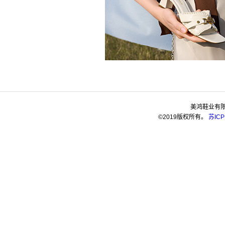
美鸿鞋业有
©2019版权所有。
苏ICP