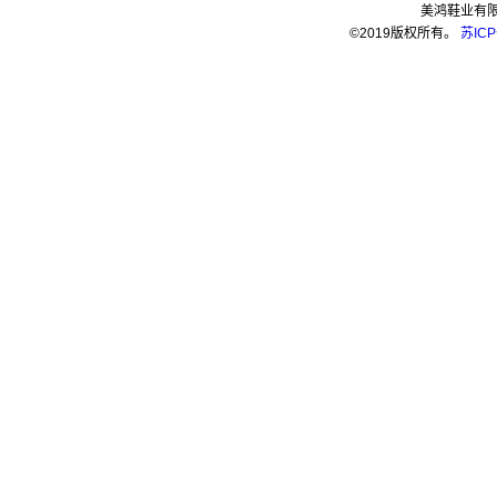
美鸿鞋业有
©2019版权所有。
苏ICP