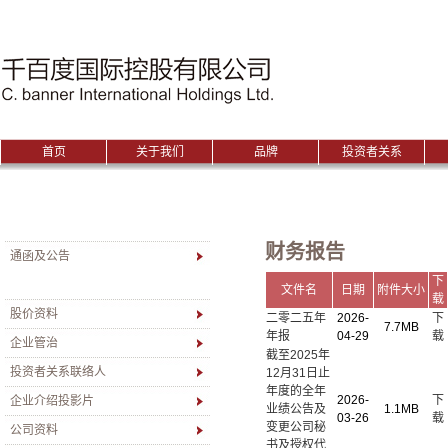
|千百度国际控股有限公司
首页
关于我们
品牌
投资者关系
财务报告
通函及公告
下
文件名
日期
附件大小
载
财务报告
股价资料
二零二五年
2026-
下
7.7MB
年报
04-29
载
企业管治
截至2025年
投资者关系联络人
12月31日止
年度的全年
2026-
下
企业介绍投影片
业绩公告及
1.1MB
03-26
载
变更公司秘
公司资料
书及授权代