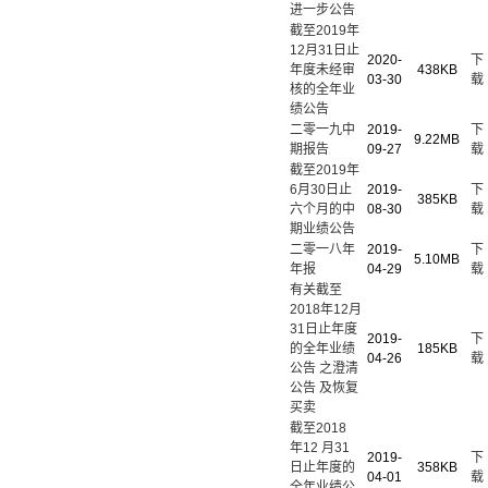
进一步公告
截至2019年
12月31日止
2020-
下
年度未经审
438KB
03-30
载
核的全年业
绩公告
二零一九中
2019-
下
9.22MB
期报告
09-27
载
截至2019年
6月30日止
2019-
下
385KB
六个月的中
08-30
载
期业绩公告
二零一八年
2019-
下
5.10MB
年报
04-29
载
有关截至
2018年12月
31日止年度
2019-
下
的全年业绩
185KB
04-26
载
公告 之澄清
公告 及恢复
买卖
截至2018
年12 月31
2019-
下
日止年度的
358KB
04-01
载
全年业绩公